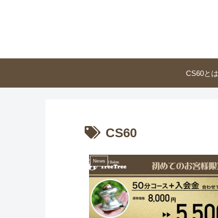
CS60と
CS60
News